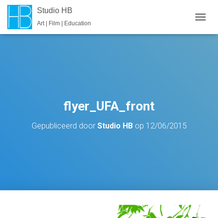
Studio HB
Art | Film | Education
T
O
G
G
L
E
N
A
V
flyer_UFA_front
I
G
Gepubliceerd door
Studio HB
op
12/06/2015
A
T
I
E