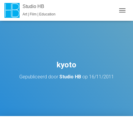
Studio HB
Art | Film | Education
T
O
G
G
L
E
N
A
V
kyoto
I
G
Gepubliceerd door
Studio HB
op
16/11/2011
A
T
I
E