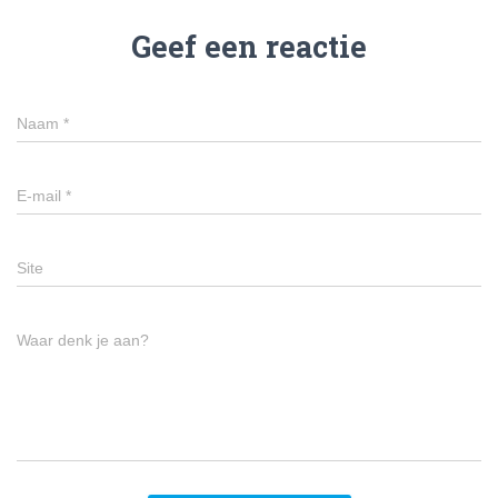
Geef een reactie
Naam
*
E-mail
*
Site
Waar denk je aan?