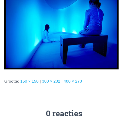
Grootte:
150 × 150
|
300 × 202
|
400 × 270
0 reacties