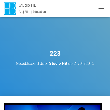
Studio HB
Art | Film | Education
T
O
G
G
L
E
N
A
V
223
I
G
Gepubliceerd door
Studio HB
op
21/01/2015
A
T
I
E