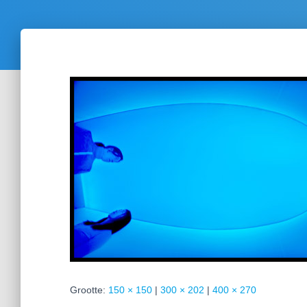
Grootte:
150 × 150
|
300 × 202
|
400 × 270