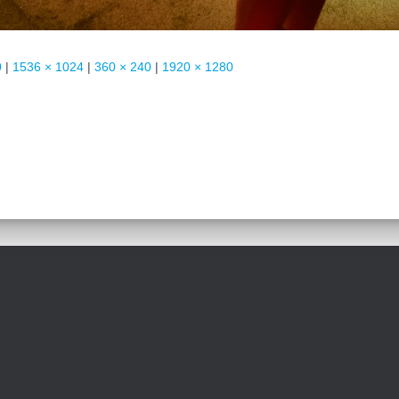
0
|
1536 × 1024
|
360 × 240
|
1920 × 1280