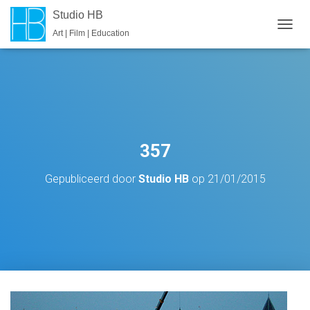
Studio HB
Art | Film | Education
T
O
G
G
L
E
N
A
V
357
I
G
Gepubliceerd door
Studio HB
op
21/01/2015
A
T
I
E