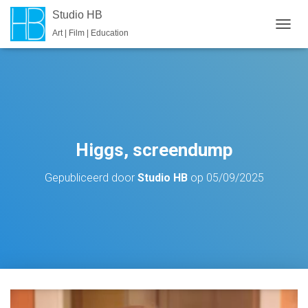
Studio HB
Art | Film | Education
T
O
G
G
L
E
N
A
V
Higgs, screendump
I
G
Gepubliceerd door
Studio HB
op
05/09/2025
A
T
I
E