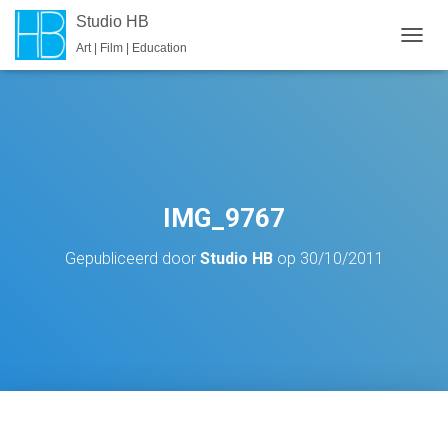
Studio HB
Art | Film | Education
T
O
G
G
L
E
N
A
V
IMG_9767
I
G
Gepubliceerd door
Studio HB
op
30/10/2011
A
T
I
E