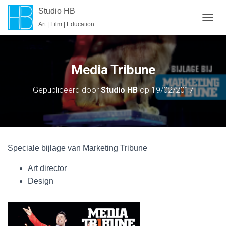
Studio HB
Art | Film | Education
T
O
G
G
L
Media Tribune
E
N
Gepubliceerd door
Studio HB
op
19/02/2017
A
V
I
G
A
T
Speciale bijlage van Marketing Tribune
I
E
Art director
Design