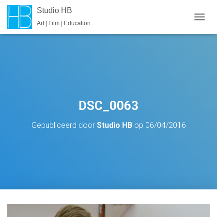
Studio HB
Art | Film | Education
T
O
G
G
L
E
N
A
V
DSC_0063
I
G
Gepubliceerd door
Studio HB
op
06/04/2016
A
T
I
E