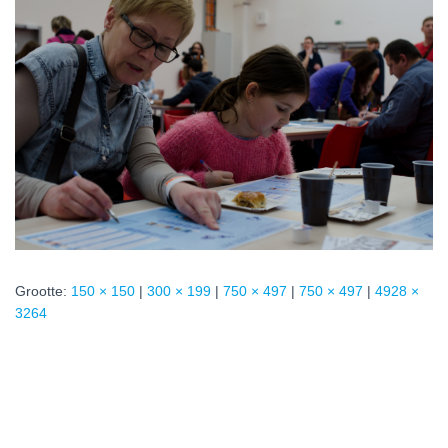
Grootte:
150 × 150
|
300 × 199
|
750 × 497
|
750 × 497
|
4928 ×
3264