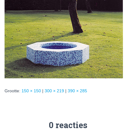
Grootte:
150 × 150
|
300 × 219
|
390 × 285
0 reacties