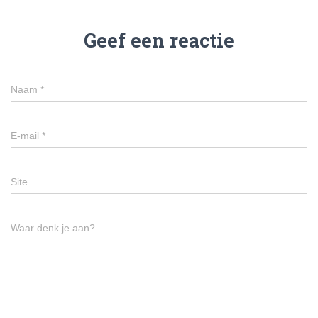
Geef een reactie
Naam
*
E-mail
*
Site
Waar denk je aan?