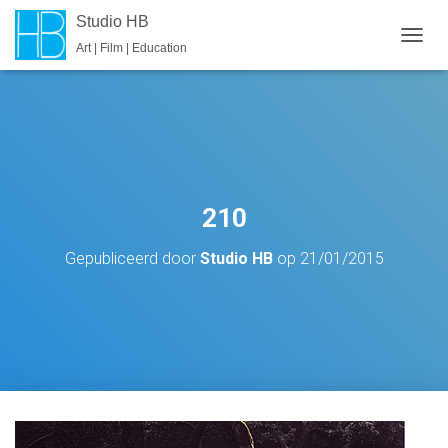
Studio HB
Art | Film | Education
T
O
G
G
L
E
N
A
V
210
I
G
Gepubliceerd door
Studio HB
op
21/01/2015
A
T
I
E