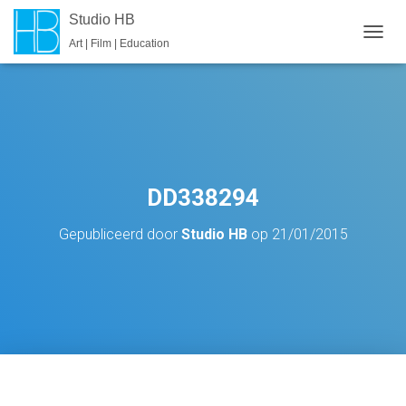
Studio HB
Art | Film | Education
T
O
G
G
L
E
N
A
V
DD338294
I
G
Gepubliceerd door
Studio HB
op
21/01/2015
A
T
I
E