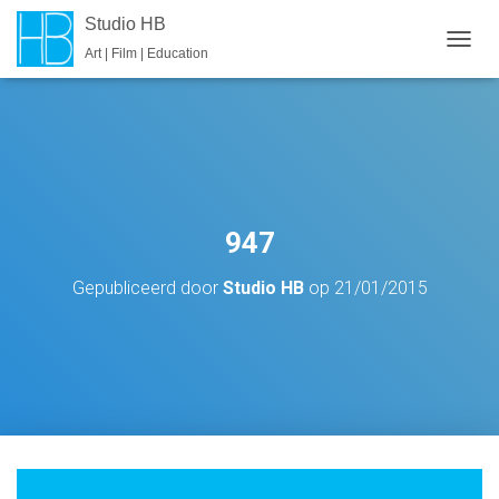
Studio HB
Art | Film | Education
T
O
G
G
L
E
N
A
V
947
I
G
Gepubliceerd door
Studio HB
op
21/01/2015
A
T
I
E