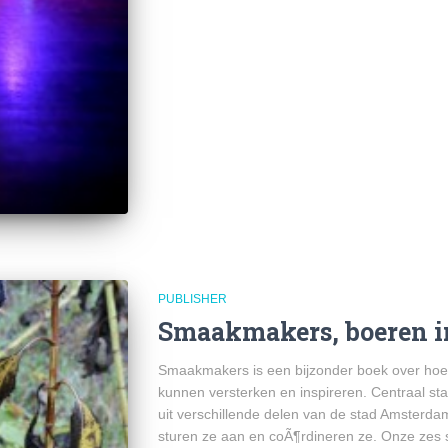
PUBLISHER
Smaakmakers, boeren in
Smaakmakers is een bijzonder boek over hoe
kunnen versterken en inspireren. Centraal st
uit verschillende delen van de stad Amsterdam
sturen ze aan en coÃ¶rdineren ze. Onze zes