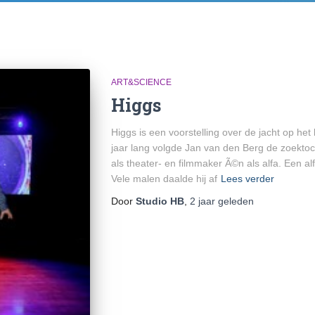
ART&SCIENCE
Higgs
Higgs is een voorstelling over de jacht op het
jaar lang volgde Jan van den Berg de zoektoch
als theater- en filmmaker Ã©n als alfa. Een al
Vele malen daalde hij af
Lees verder
Door
Studio HB
,
2 jaar
geleden