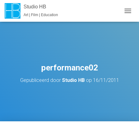
Studio HB
Art | Film | Education
T
O
G
G
L
E
N
A
V
performance02
I
G
Gepubliceerd door
Studio HB
op
16/11/2011
A
T
I
E