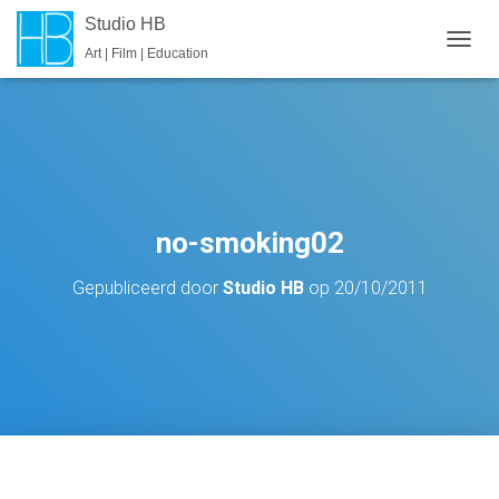
Studio HB
Art | Film | Education
T
O
G
G
L
E
N
A
V
no-smoking02
I
G
Gepubliceerd door
Studio HB
op
20/10/2011
A
T
I
E