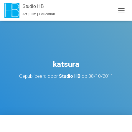
Studio HB
Art | Film | Education
T
O
G
G
L
E
N
A
V
katsura
I
G
Gepubliceerd door
Studio HB
op
08/10/2011
A
T
I
E