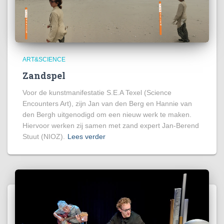
ART&SCIENCE
Zandspel
Voor de kunstmanifestatie S.E.A Texel (Science
Encounters Art), zijn Jan van den Berg en Hannie van
den Bergh uitgenodigd om een nieuw werk te maken.
Hiervoor werken zij samen met zand expert Jan-Berend
Stuut (NIOZ).
Lees verder