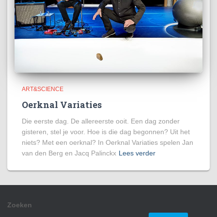
ART&SCIENCE
Oerknal Variaties
Die eerste dag. De allereerste ooit. Een dag zonder
gisteren, stel je voor. Hoe is die dag begonnen? Uit het
niets? Met een oerknal? In Oerknal Variaties spelen Jan
van den Berg en Jacq Palinckx
Lees verder
Zoeken