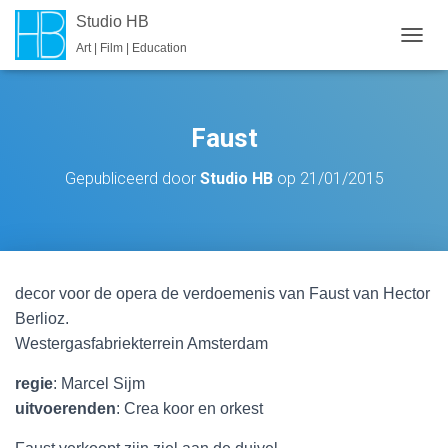
Studio HB
Art | Film | Education
T
O
G
G
L
Faust
E
N
Gepubliceerd door
Studio HB
op
21/01/2015
A
V
I
G
A
T
decor voor de opera de verdoemenis van Faust van Hector
I
E
Berlioz.
Westergasfabriekterrein Amsterdam
regie
: Marcel Sijm
uitvoerenden
: Crea koor en orkest