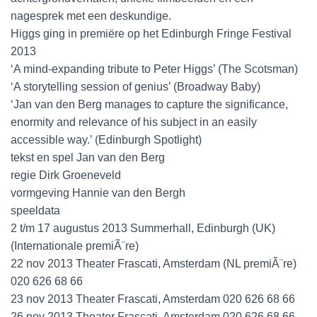
nagesprek met een deskundige.
Higgs ging in premiëre op het Edinburgh Fringe Festival
2013
‘A mind-expanding tribute to Peter Higgs’ (The Scotsman)
‘A storytelling session of genius’ (Broadway Baby)
‘Jan van den Berg manages to capture the significance,
enormity and relevance of his subject in an easily
accessible way.’ (Edinburgh Spotlight)
tekst en spel Jan van den Berg
regie Dirk Groeneveld
vormgeving Hannie van den Bergh
speeldata
2 t/m 17 augustus 2013 Summerhall, Edinburgh (UK)
(Internationale premiÃ¨re)
22 nov 2013 Theater Frascati, Amsterdam (NL premiÃ¨re)
020 626 68 66
23 nov 2013 Theater Frascati, Amsterdam 020 626 68 66
26 nov 2013 Theater Frascati, Amsterdam 020 626 68 66