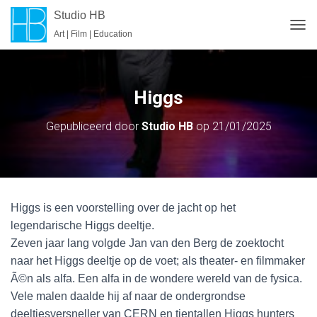
Studio HB
Art | Film | Education
T
O
G
G
L
Higgs
E
N
Gepubliceerd door
Studio HB
op
21/01/2025
A
V
I
G
A
T
Higgs is een voorstelling over de jacht op het
I
E
legendarische Higgs deeltje.
Zeven jaar lang volgde Jan van den Berg de zoektocht
naar het Higgs deeltje op de voet; als theater- en filmmaker
Ã©n als alfa. Een alfa in de wondere wereld van de fysica.
Vele malen daalde hij af naar de ondergrondse
deeltjesversneller van CERN en tientallen Higgs hunters