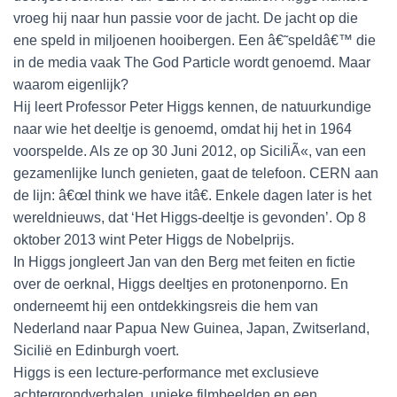
vroeg hij naar hun passie voor de jacht. De jacht op die
ene speld in miljoenen hooibergen. Een â€˜speldâ€™ die
in de media vaak The God Particle wordt genoemd. Maar
waarom eigenlijk?
Hij leert Professor Peter Higgs kennen, de natuurkundige
naar wie het deeltje is genoemd, omdat hij het in 1964
voorspelde. Als ze op 30 Juni 2012, op SiciliÃ«, van een
gezamenlijke lunch genieten, gaat de telefoon. CERN aan
de lijn: â€œI think we have itâ€. Enkele dagen later is het
wereldnieuws, dat ‘Het Higgs-deeltje is gevonden’. Op 8
oktober 2013 wint Peter Higgs de Nobelprijs.
In Higgs jongleert Jan van den Berg met feiten en fictie
over de oerknal, Higgs deeltjes en protonenporno. En
onderneemt hij een ontdekkingsreis die hem van
Nederland naar Papua New Guinea, Japan, Zwitserland,
Sicilië en Edinburgh voert.
Higgs is een lecture-performance met exclusieve
achtergrondverhalen, unieke filmbeelden en een