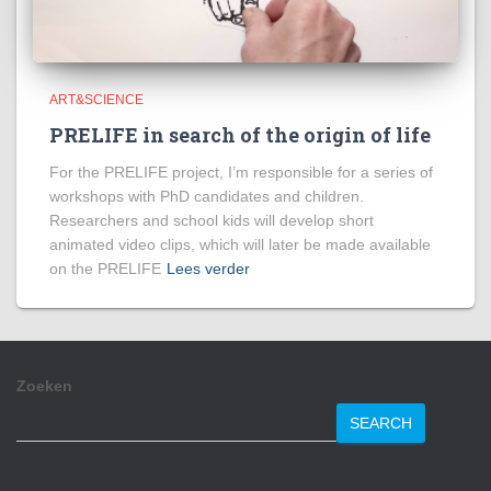
ART&SCIENCE
PRELIFE in search of the origin of life
For the PRELIFE project, I’m responsible for a series of
workshops with PhD candidates and children.
Researchers and school kids will develop short
animated video clips, which will later be made available
on the PRELIFE
Lees verder
Zoeken
SEARCH