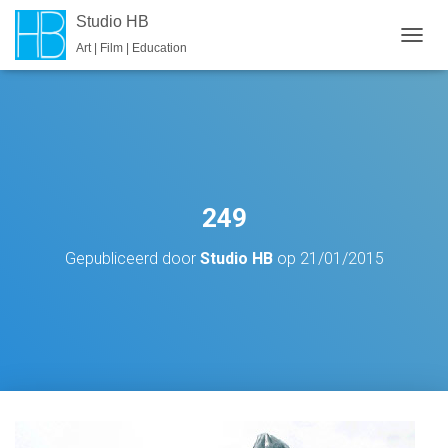
Studio HB
Art | Film | Education
T
O
G
G
L
E
N
A
V
249
I
G
Gepubliceerd door
Studio HB
op
21/01/2015
A
T
I
E