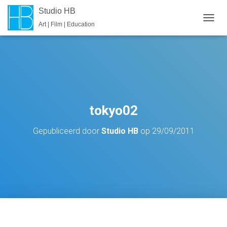
Studio HB
Art | Film | Education
T
O
G
G
L
E
N
A
V
tokyo02
I
G
Gepubliceerd door
Studio HB
op
29/09/2011
A
T
I
E