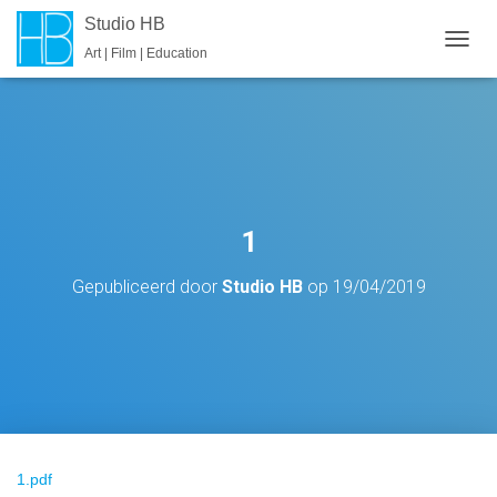
Studio HB
Art | Film | Education
T
O
G
G
L
E
N
A
V
1
I
G
Gepubliceerd door
Studio HB
op
19/04/2019
A
T
I
E
1.pdf