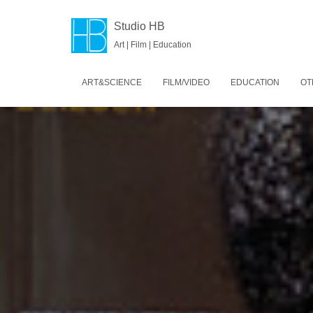
Studio HB
Art | Film | Education
ART&SCIENCE
FILM/VIDEO
EDUCATION
OT